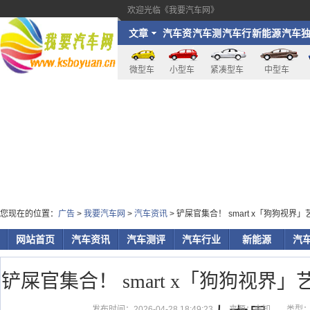
欢迎光临《我要汽车网》
文章
汽车资
汽车测
汽车行
新能源
汽车
讯
评
业
家
微型车
小型车
紧凑型车
中型车
您现在的位置：
广告
>
我要汽车网
>
汽车资讯
> 铲屎官集合！ smart x「狗狗视
网站首页
汽车资讯
汽车测评
汽车行业
新能源
汽
铲屎官集合！ smart x「狗狗视界
发布时间：2026-04-28 18:49:23
来源：未知
类型