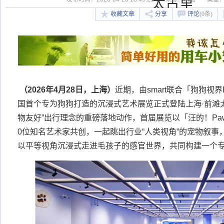
太古里
收藏文章
分享
评论
(0条)
（
202
6
年
4
月
2
8
日，
上海
）
近期，由smart联合「狗狗视界
国首个专为狗狗打造的沉浸式艺术展览正式登陆上海·前滩
物友好”出行理念的重磅落地动作，首届展览以「汪的！Pa
0位知名艺术家共创，一起跳出行业“人类视角”的宠物叙事
以平等视角沉浸式走进毛孩子的感官世界，共同构建一个