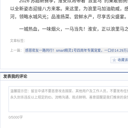
2026 苏超新赛季，淮安队将带着 “浪里马” 的果敢
以全新姿态迎接八方来客。来这里，为浪里马加油助威，
河，领略水城风光；品淮扬菜、尝鲜水产，尽享舌尖盛宴
一城热血，一味烟火，一马当先！淮安，正以浪里马
文章标签：
上一篇：
感恩密友一路同行！smart精灵1号四周年专属宠爱，一口价14.29万
收藏该
发表我的评论
0/5000字