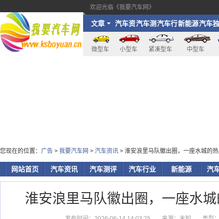
欢迎光临《我要汽车网》
文章
汽车资
汽车测
汽车行
新能源
汽车
讯
评
业
家
微型车
小型车
紧凑型车
中型车
您现在的位置：
广告
>
我要汽车网
>
汽车资讯
> 淮安浪里马队徽出圈，一座水城的
网站首页
汽车资讯
汽车测评
汽车行业
新能源
汽
淮安浪里马队徽出圈，一座水城
发布时间：2026-06-14 14:03:25
来源：未知
类型