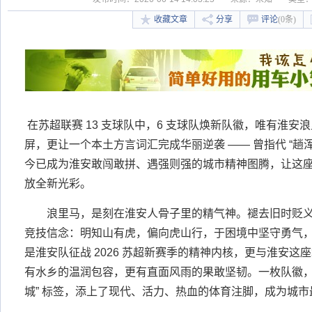
收藏文章
分享
评论
(0条)
在苏超联赛 13 支球队中，6 支球队焕新队徽，唯有淮
屏，更让一个本土方言词汇完成华丽逆袭 —— 曾指代 “趟浑水
今已成为淮安敢闯敢拼、遇强则强的城市精神图腾，让这
放全新光彩。
浪里马，是刻在淮安人骨子里的精气神。褪去旧时贬
竞技信念：明知山有虎，偏向虎山行，于困境中坚守勇气
是淮安队征战 2026 苏超新赛季的精神内核，更与淮安这座
有水乡的温润包容，更有直面风雨的果敢坚韧。一枚队徽，
城” 标签，添上了现代、活力、热血的体育注脚，成为城