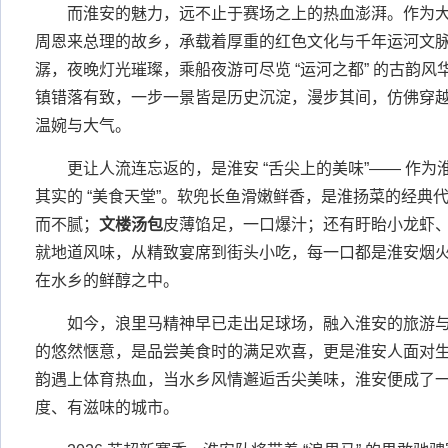
而淮安的魅力，远不止于赛场之上的热血澎湃。作为
周恩来总理的故乡，承载着厚重的红色文化与千年运河文
潺，夜晚灯光璀璨，乘船夜游可尽览 “运河之都” 的古韵
镇错落有致，一步一景皆是历史沉淀，漫步其间，仿佛穿
温婉与大气。
更让人流连忘返的，是淮安 “舌尖上的美味”—— 作
其实的 “美食天堂”。软兜长鱼滑嫩鲜香，是淮扬菜的经典
而不腻；
文楼汤包
皮薄馅足，一口爆汁；还有盱眙小龙虾
就地道风味，从精致宴席到街头小吃，每一口都是淮安烟
在水乡的鲜醇之中。
如今，浪里马精神早已走出足球场，融入淮安的旅游
的悠然惬意，是品尝美食时的满足欢喜，更是淮安人面对
韵遇上体育热血，当水乡风情邂逅舌尖美味，淮安便成了
度、有滋味的城市。